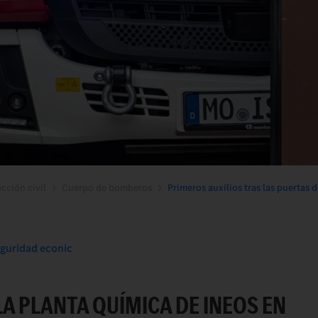
cción civil
Cuerpo de bomberos
Primeros auxilios tras las puertas d
eguridad econic
LA PLANTA QUÍMICA DE INEOS EN