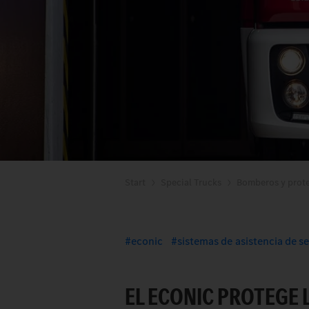
Start
Special Trucks
Bomberos y prote
econic
sistemas de asistencia de s
EL ECONIC PROTEGE 