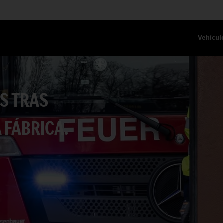
Vehícul
S TRAS
 FÁBRICA.