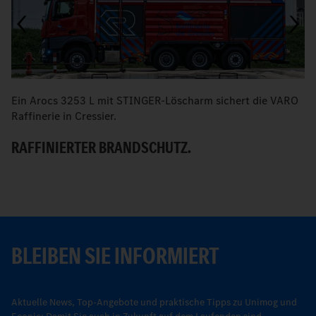
Ein Arocs 3253 L mit STINGER-Löscharm sichert die VARO
M
Raffinerie in Cressier.
W
RAFFINIERTER BRANDSCHUTZ.
BLEIBEN SIE INFORMIERT
Aktuelle News, Top-Angebote und praktische Tipps zu Unimog und