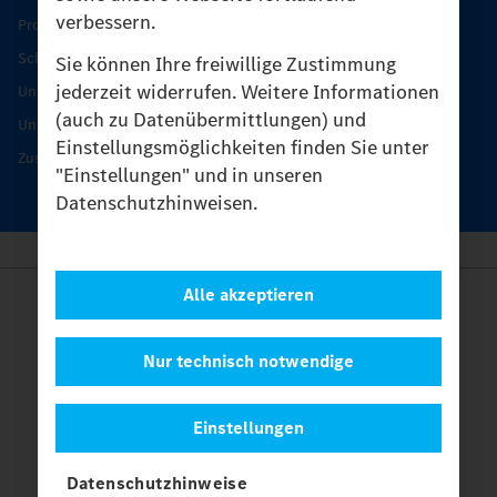
verbessern.
Produkt-Highlights
Schutz und Werterhalt
Sie können Ihre freiwillige Zustimmung
jederzeit widerrufen. Weitere Informationen
Unimog Serviceangebot
(auch zu Datenübermittlungen) und
Unimog Servicetage
Einstellungsmöglichkeiten finden Sie unter
Zusatzleistungen
"Einstellungen" und in unseren
Datenschutzhinweisen.
Alle akzeptieren
Anbieter
Rechtliche Hinweise
Kontakt
Nur technisch notwendige
Cookies
Datenschutz
Einstellungen
Einstellungen
© 2026 Daimler Truck AG. Alle Rechte vorbehalten.
und
Datenschutzhinweise
Mercedes-Benz sind Marken der
Mercedes-Benz Group AG.