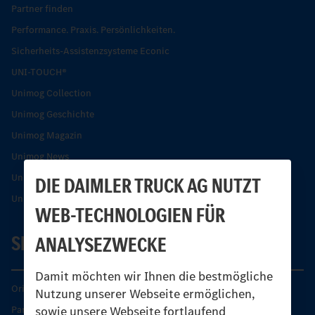
Partner finden
Performance. Praxis. Persönlichkeiten.
Sicherheits-Assistenzsysteme Econic
UNI-TOUCH®
Unimog Collection
Unimog Geschichte
Unimog Magazin
Unimog News
Unimog Partner-Portal
DIE DAIMLER TRUCK AG NUTZT
Unimog Sicherheit
WEB-TECHNOLOGIEN FÜR
SERVICE
ANALYSEZWECKE
Damit möchten wir Ihnen die bestmögliche
Original-Teile
Nutzung unserer Webseite ermöglichen,
sowie unsere Webseite fortlaufend
Partner finden