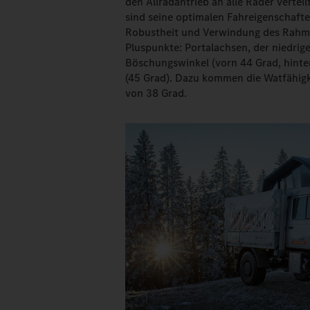
den Allradantrieb an alle Räder verte
sind seine optimalen Fahreigenschaft
Robustheit und Verwindung des Rahme
Pluspunkte: Portalachsen, der niedri
Böschungs­winkel (vorn 44 Grad, hinte
(45 Grad). Dazu kommen die Watfähigk
von 38 Grad.