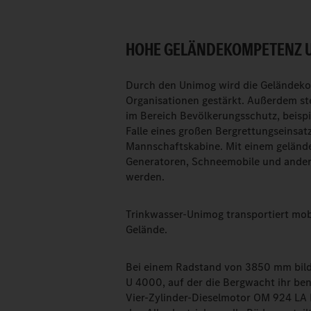
HOHE GELÄNDEKOMPETENZ U
Durch den Unimog wird die Gelände­k
Organisationen gestärkt. Außerdem ste
im Bereich Bevölkerungsschutz, beisp
Falle eines großen Bergrettungseinsatz
Mannschaftskabine. Mit einem geländ
Generatoren, Schneemobile und ander
werden.
Trinkwasser-Unimog transportiert mob
Gelände.
Bei einem Radstand von 3850 mm bilde
U 4000, auf der die Bergwacht ihr ben
Vier-Zylinder-Dieselmotor OM 924 LA E