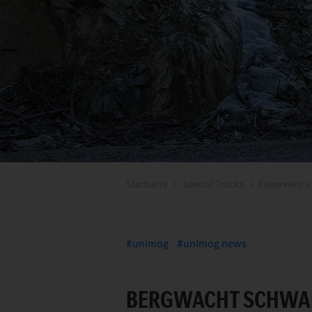
Startseite
Special Trucks
Feuerwehr u
unimog
unimog news
BERGWACHT SCHWA