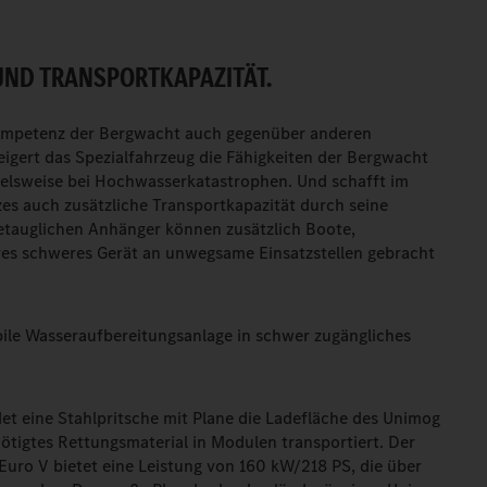
ND TRANSPORTKAPA­ZITÄT.
ompetenz der Bergwacht auch gegenüber anderen
igert das Spezialfahrzeug die Fähigkeiten der Bergwacht
ielsweise bei Hochwasserkatastrophen. Und schafft im
es auch zusätzliche Transportkapa­zität durch seine
etauglichen Anhänger können zusätzlich Boote,
es schweres Gerät an unwegsame Einsatzstellen gebracht
ile Wasseraufbereitungsanlage in schwer zugängliches
t eine Stahlpritsche mit Plane die Ladefläche des Unimog
ötigtes Rettungsmaterial in Modulen transportiert. Der
uro V bietet eine Leistung von 160 kW/218 PS, die über