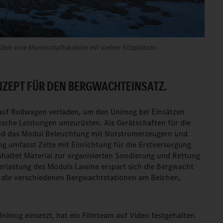
ber eine Mannschaftskabine mit sieben Sitzplätzen.
EPT FÜR DEN BERGWACHTEINSATZ.
f Rollwagen verladen, um den Unimog bei Einsätzen
tische Leistungen umzu­rüsten. Als Gerätschaften für die
und das Modul Beleuchtung mit Notstromerzeugern und
ng umfasst Zelte mit Einrichtung für die Erstversorgung
nhaltet Material zur organisierten Sondierung und Rettung
erlastung des Moduls Lawine erspart sich die Bergwacht
r die verschie­denen Bergwachtstationen am Belchen,
imog einsetzt, hat ein Filmteam auf Video festgehalten.