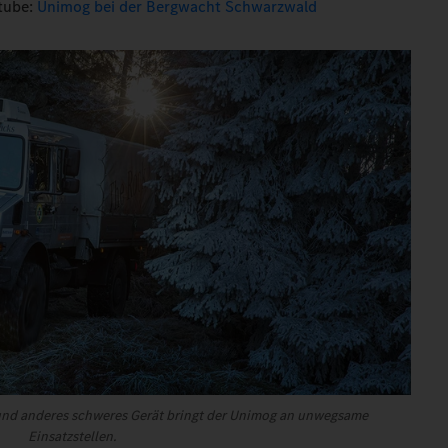
tube:
Unimog bei der Bergwacht Schwarzwald
nd anderes schweres Gerät bringt der Unimog an unwegsame
Einsatzstellen.