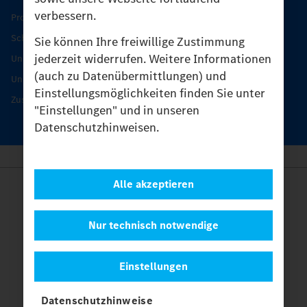
verbessern.
Produkt-Highlights
Schutz und Werterhalt
Sie können Ihre freiwillige Zustimmung
jederzeit widerrufen. Weitere Informationen
Unimog Serviceangebot
(auch zu Datenübermittlungen) und
Unimog Servicetage
Einstellungsmöglichkeiten finden Sie unter
Zusatzleistungen
"Einstellungen" und in unseren
Datenschutzhinweisen.
Alle akzeptieren
Anbieter
Rechtliche Hinweise
Kontakt
Nur technisch notwendige
Cookies
Datenschutz
Einstellungen
Einstellungen
© 2026 Daimler Truck AG. Alle Rechte vorbehalten.
und
Datenschutzhinweise