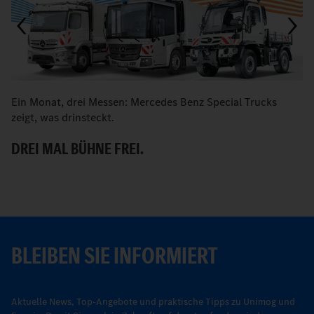
Ein Monat, drei Messen: Mercedes Benz Special Trucks
M
zeigt, was drinsteckt.
B
DREI MAL BÜHNE FREI.
BLEIBEN SIE INFORMIERT
Aktuelle News, Top-Angebote und praktische Tipps zu Unimog und