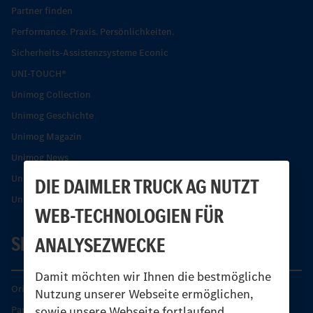
Partner finden
Performance. Praxis. Persönlichkeiten.
Sicherheits-Assistenzsysteme Econic
UNI-TOUCH®
Unimog Collection
Unimog Geschichte
Unimog Magazin
Unimog News
Unimog Partner-Portal
DIE DAIMLER TRUCK AG NUTZT
Unimog Sicherheit
WEB-TECHNOLOGIEN FÜR
SERVICE
ANALYSEZWECKE
Damit möchten wir Ihnen die bestmögliche
Original-Teile
Nutzung unserer Webseite ermöglichen,
sowie unsere Webseite fortlaufend
Partner finden