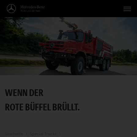
Fahrzeuge
Anwendungen
Themen
Service
Suche
WENN DER
Deutsch
ROTE BÜFFEL BRÜLLT.
Startseite
Special Trucks