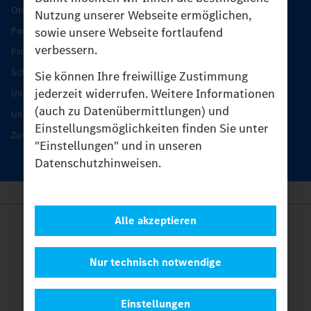
Original-Teile
Nutzung unserer Webseite ermöglichen,
sowie unsere Webseite fortlaufend
Partner finden
verbessern.
Produkt-Highlights
Schutz und Werterhalt
Sie können Ihre freiwillige Zustimmung
jederzeit widerrufen. Weitere Informationen
Unimog Serviceangebot
(auch zu Datenübermittlungen) und
Unimog Servicetage
Einstellungsmöglichkeiten finden Sie unter
Zusatzleistungen
"Einstellungen" und in unseren
Datenschutzhinweisen.
Alle akzeptieren
Anbieter
Rechtliche Hinweise
Kontakt
Nur technisch notwendige
Cookies
Datenschutz
Einstellungen
Einstellungen