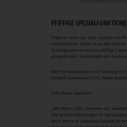
von RKF-Bleses (v.l.n.r.); 
PFIFFIGE SPEZIALFUNKTION
Hitze ist nicht nur zum Löschen ein P
unerwünscht. Damit es an den Sohlen 
Schlingmann vorne eine pfiffige Eige
geregelt wird. Sprühköpfe mit bis zu 
Mehr Informationen zum Unimog im E
Einfach kostenloses Info-Paket anfor
Info-Paket bestellen
„Mit dem U 218 L kommen wir wesentli
den großen Fahrzeugen ist das ausgesc
auch die neue Löschausrüstung ist de