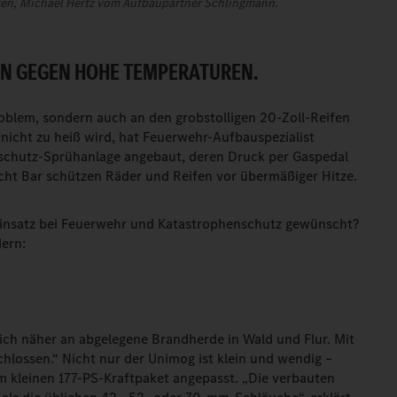
hinten, Michael Hertz vom Aufbaupartner Schlingmann.
EN GEGEN HOHE TEMPERATUREN.
roblem, sondern auch an den grobstolligen 20-Zoll-Reifen
nicht zu heiß wird, hat Feuerwehr-Aufbauspezialist
nschutz-Sprühanlage angebaut, deren Druck per Gaspedal
acht Bar schützen Räder und Reifen vor übermäßiger Hitze.
insatz bei Feuerwehr und Katastrophenschutz gewünscht?
dern:
ch näher an abgelegene Brandherde in Wald und Flur. Mit
hlossen.“ Nicht nur der Unimog ist klein und wendig –
m kleinen 177-PS-Kraftpaket angepasst. „Die verbauten