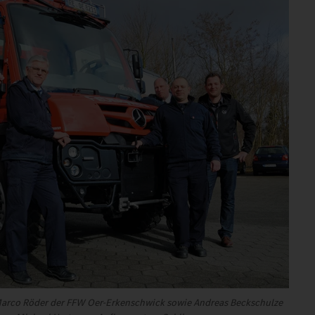
arco Röder der FFW Oer-Erkenschwick sowie Andreas Beckschulze