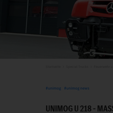
Startseite
Special Trucks
Feuerwehr u
unimog
unimog news
UNIMOG U 218 – MAS