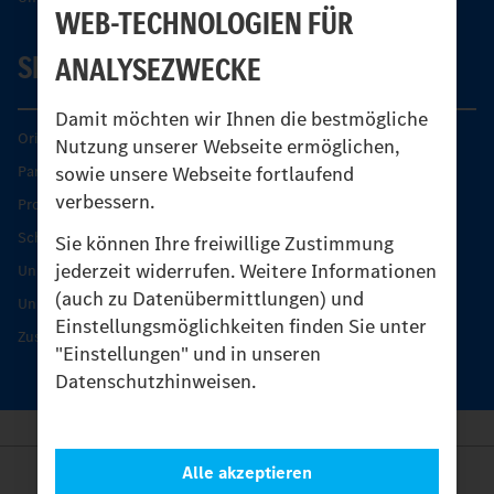
WEB-TECHNOLOGIEN FÜR
SERVICE
ANALYSEZWECKE
Damit möchten wir Ihnen die bestmögliche
Original-Teile
Nutzung unserer Webseite ermöglichen,
sowie unsere Webseite fortlaufend
Partner finden
verbessern.
Produkt-Highlights
Schutz und Werterhalt
Sie können Ihre freiwillige Zustimmung
jederzeit widerrufen. Weitere Informationen
Unimog Serviceangebot
(auch zu Datenübermittlungen) und
Unimog Servicetage
Einstellungsmöglichkeiten finden Sie unter
Zusatzleistungen
"Einstellungen" und in unseren
Datenschutzhinweisen.
Alle akzeptieren
Anbieter