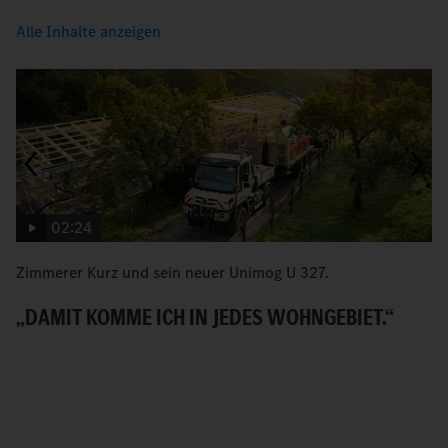
Alle Inhalte anzeigen
02:24
Zimmerer Kurz und sein neuer Unimog U 327.
G
„DAMIT KOMME ICH IN JEDES WOHNGEBIET.“
G