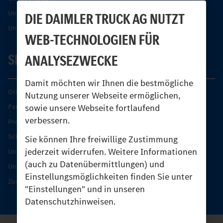
Unimog Partner-Portal
DIE DAIMLER TRUCK AG NUTZT
Unimog Sicherheit
WEB-TECHNOLOGIEN FÜR
SERVICE
ANALYSEZWECKE
Damit möchten wir Ihnen die bestmögliche
Original-Teile
Nutzung unserer Webseite ermöglichen,
sowie unsere Webseite fortlaufend
Partner finden
verbessern.
Produkt-Highlights
Schutz und Werterhalt
Sie können Ihre freiwillige Zustimmung
jederzeit widerrufen. Weitere Informationen
Unimog Serviceangebot
(auch zu Datenübermittlungen) und
Unimog Servicetage
Einstellungsmöglichkeiten finden Sie unter
Zusatzleistungen
"Einstellungen" und in unseren
Datenschutzhinweisen.