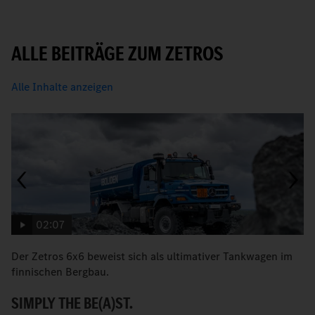
ALLE BEITRÄGE ZUM ZETROS
Alle Inhalte anzeigen
02:07
Der Zetros 6x6 beweist sich als ultimativer Tankwagen im
W
finnischen Bergbau.
M
SIMPLY THE BE(A)ST.