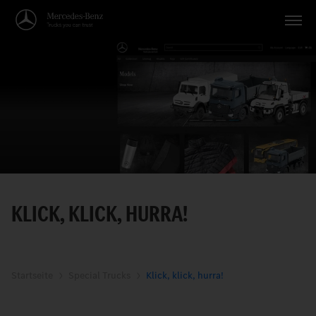
Fahrzeuge
Anwendungen
Themen
Service
Suche
KLICK, KLICK, HURRA!
Deutsch
Startseite
Special Trucks
Klick, klick, hurra!