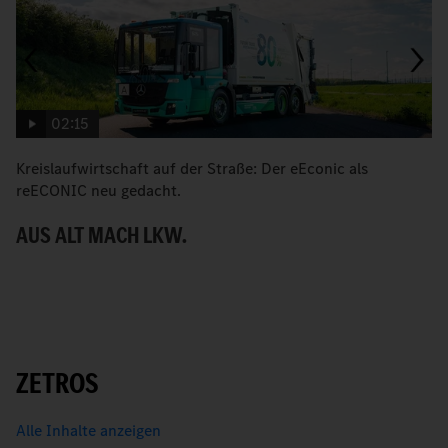
02:15
Kreislaufwirtschaft auf der Straße: Der eEconic als
M
reECONIC neu gedacht.
R
AUS ALT MACH LKW.
E
ZETROS
Alle Inhalte anzeigen