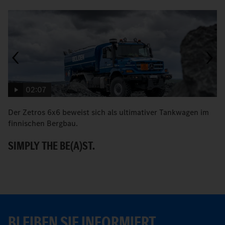
02:07
Der Zetros 6x6 beweist sich als ultimativer Tankwagen im
W
finnischen Bergbau.
M
SIMPLY THE BE(A)ST.
BLEIBEN SIE INFORMIERT