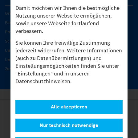
Damit möchten wir Ihnen die bestmögliche
Original-Teile
Nutzung unserer Webseite ermöglichen,
sowie unsere Webseite fortlaufend
Partner finden
verbessern.
Produkt-Highlights
Schutz und Werterhalt
Sie können Ihre freiwillige Zustimmung
jederzeit widerrufen. Weitere Informationen
Unimog Serviceangebot
(auch zu Datenübermittlungen) und
Unimog Servicetage
Einstellungsmöglichkeiten finden Sie unter
Zusatzleistungen
"Einstellungen" und in unseren
Datenschutzhinweisen.
Alle akzeptieren
Anbieter
Rechtliche Hinweise
Kontakt
Nur technisch notwendige
Cookies
Datenschutz