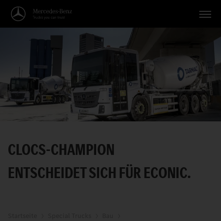
Fahrzeuge
Anwendungen
Themen
Service
Suche
CLOCS-CHAMPION
Deutsch
ENTSCHEIDET SICH FÜR ECONIC.
Startseite
Special Trucks
Bau