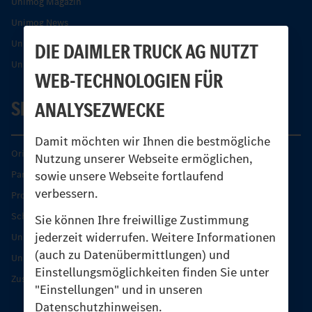
Unimog Magazin
Unimog News
Unimog Partner-Portal
DIE DAIMLER TRUCK AG NUTZT
Unimog Sicherheit
WEB-TECHNOLOGIEN FÜR
SERVICE
ANALYSEZWECKE
Damit möchten wir Ihnen die bestmögliche
Original-Teile
Nutzung unserer Webseite ermöglichen,
sowie unsere Webseite fortlaufend
Partner finden
verbessern.
Produkt-Highlights
Schutz und Werterhalt
Sie können Ihre freiwillige Zustimmung
jederzeit widerrufen. Weitere Informationen
Unimog Serviceangebot
(auch zu Datenübermittlungen) und
Unimog Servicetage
Einstellungsmöglichkeiten finden Sie unter
Zusatzleistungen
"Einstellungen" und in unseren
Datenschutzhinweisen.