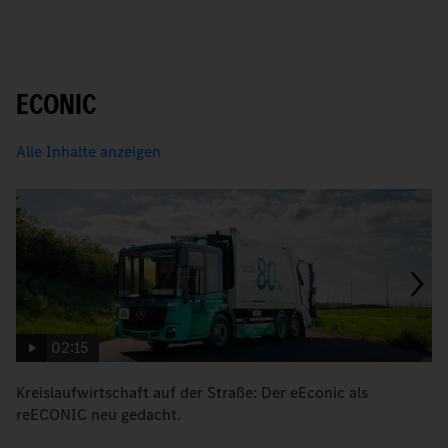
ECONIC
Alle Inhalte anzeigen
02:15
Kreislaufwirtschaft auf der Straße: Der eEconic als
M
reECONIC neu gedacht.
R