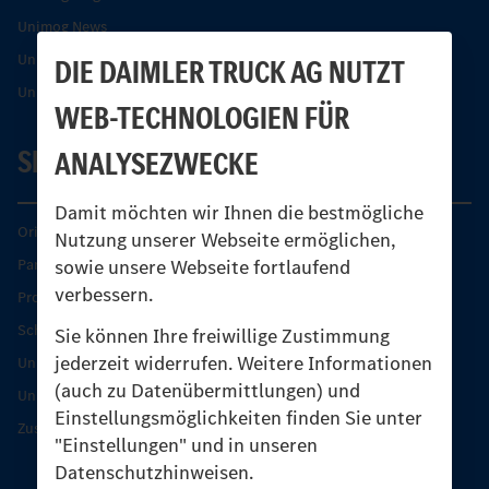
Unimog News
Unimog Partner-Portal
DIE DAIMLER TRUCK AG NUTZT
Unimog Sicherheit
WEB-TECHNOLOGIEN FÜR
SERVICE
ANALYSEZWECKE
Damit möchten wir Ihnen die bestmögliche
Original-Teile
Nutzung unserer Webseite ermöglichen,
sowie unsere Webseite fortlaufend
Partner finden
verbessern.
Produkt-Highlights
Schutz und Werterhalt
Sie können Ihre freiwillige Zustimmung
jederzeit widerrufen. Weitere Informationen
Unimog Serviceangebot
(auch zu Datenübermittlungen) und
Unimog Servicetage
Einstellungsmöglichkeiten finden Sie unter
Zusatzleistungen
"Einstellungen" und in unseren
Datenschutzhinweisen.