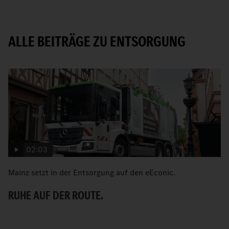
ALLE BEITRÄGE ZU ENTSORGUNG
02:03
Mainz setzt in der Entsorgung auf den eEconic.
C
zu
RUHE AUF DER ROUTE.
F