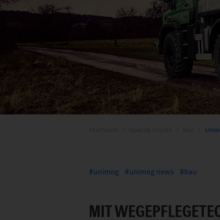
Startseite
Special Trucks
Bau
Umwe
unimog
unimog news
bau
MIT WEGEPFLEGETEC