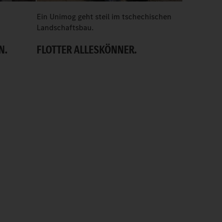
Ein Unimog geht steil im tschechischen
In der Baus
Landschaftsbau.
Unimog U 4
N.
FLOTTER ALLESKÖNNER.
„MEHR A
EINEM P