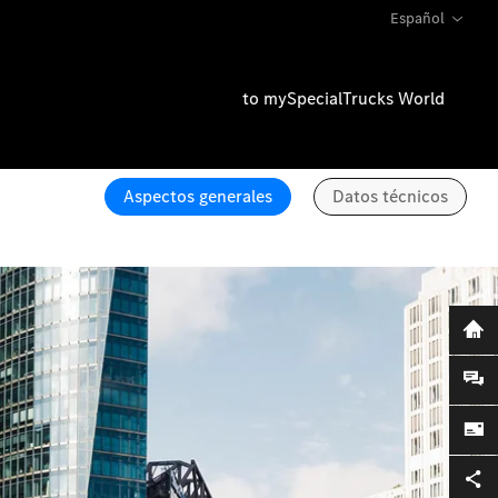
Español
to mySpecialTrucks World
Aspectos generales
Datos técnicos