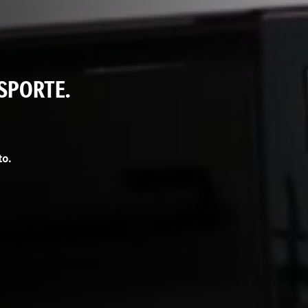
SPORTE.
to.