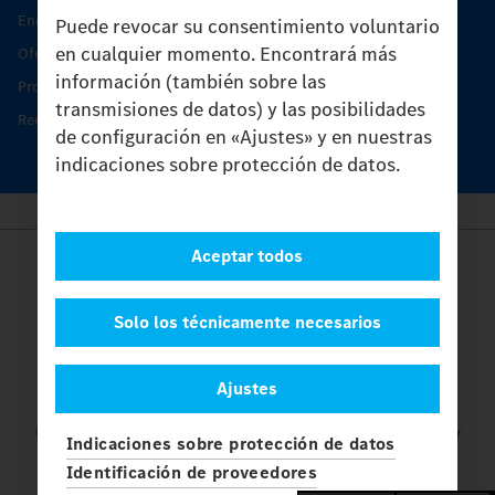
Encontrar un socio
Puede revocar su consentimiento voluntario
en cualquier momento. Encontrará más
Oferta de servicio del Unimog
información (también sobre las
Productos de piezas y servicio
transmisiones de datos) y las posibilidades
Recambios originales
de configuración en «Ajustes» y en nuestras
indicaciones sobre protección de datos.
Aceptar todos
Provider
Legal Notice
Contacto
Solo los técnicamente necesarios
Cookies
Protección de datos
Ajustes
Ajustes
© 2026 Daimler Truck AG. Reservados todos los derechos.
y
Indicaciones sobre protección de datos
Mercedes-Benz son marcas de
Mercedes-Benz Group AG.
Identificación de proveedores