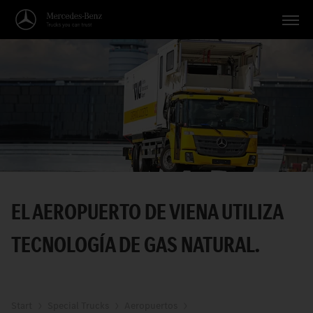
Vehículos
Aplicaciones
Temas
Servicio
Búsqueda
EL AEROPUERTO DE VIENA UTILIZA
Español
TECNOLOGÍA DE GAS NATURAL.
Start
Special Trucks
Aeropuertos