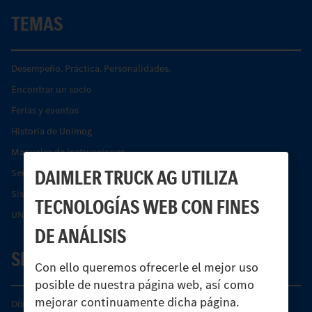
TEMAS
Desempeño. Práctica. Personalidades.
Encontrar un socio
Ferias y eventos
Historia de Unimog
Manuales de instrucciones
DAIMLER TRUCK AG UTILIZA
Servicios financieros
Sistemas de asistencia de seguridad Econic
TECNOLOGÍAS WEB CON FINES
UNI-TOUCH®
DE ANÁLISIS
SERVICIO
Con ello queremos ofrecerle el mejor uso
posible de nuestra página web, así como
mejorar continuamente dicha página.
Días de Servicio del Unimog