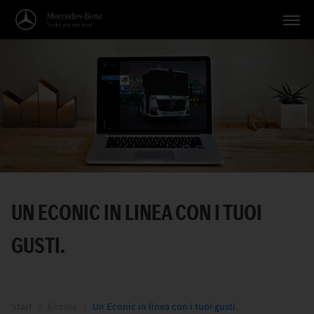
Veicoli
Applicazioni
Temi
Servizio
Ricerca
UN ECONIC IN LINEA CON I TUOI
Italiano
GUSTI.
Start
Econic
Un Econic in linea con i tuoi gusti.