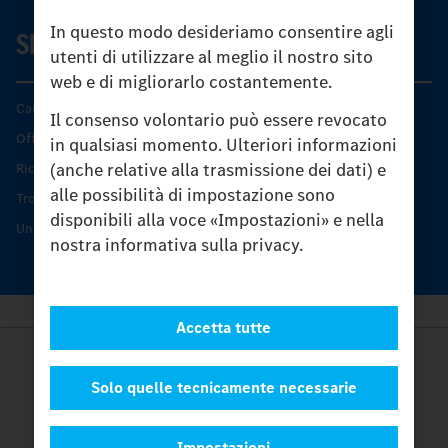
In questo modo desideriamo consentire agli
SERVIZIO
utenti di utilizzare al meglio il nostro sito
web e di migliorarlo costantemente.
Caratteristiche di prodotto
Il consenso volontario può essere revocato
Offerta di servizio Unimog
in qualsiasi momento. Ulteriori informazioni
(anche relative alla trasmissione dei dati) e
Ricambi originali
alle possibilità di impostazione sono
Trovare un partner
disponibili alla voce «Impostazioni» e nella
Unimog Service Days
nostra informativa sulla privacy.
Accetta tutte
Provider
Legal Notice
Solo quelle tecnicamente necessarie
Contatto
Cookies
Impostazioni