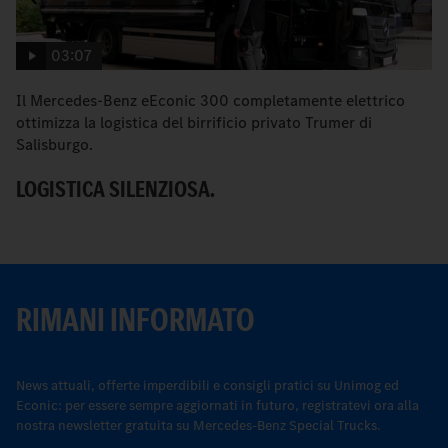
03:07
Il Mercedes-Benz eEconic 300 completamente elettrico
I
ottimizza la logistica del birrificio privato Trumer di
tr
Salisburgo.
L
LOGISTICA SILENZIOSA.
RIMANI INFORMATO
News attuali, offerte imperdibili e consigli pratici su Unimog ed
Econic: per essere sempre aggiornati in futuro, registratevi ora alla
nostra newsletter gratuita su Mercedes-Benz Special Trucks.