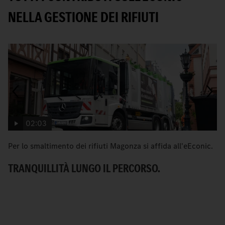
NELLA GESTIONE DEI RIFIUTI
02:03
Per lo smaltimento dei rifiuti Magonza si affida all'eEconic.
C
Me
TRANQUILLITÀ LUNGO IL PERCORSO.
ur
U