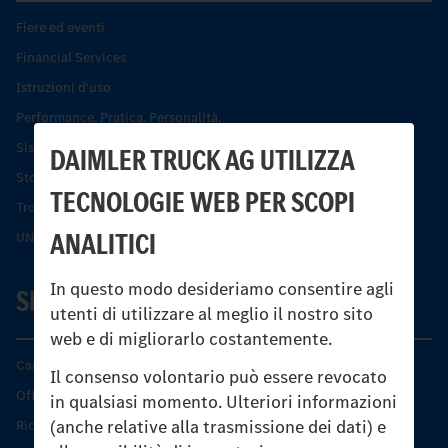
Fiere ed eventi
Financial Services
Istruzioni d'uso
Performance. Pratica. Personalità.
Sistemi di assistenza alla guida e di sicurezza
DAIMLER TRUCK AG UTILIZZA
Storia dell’Unimog
TECNOLOGIE WEB PER SCOPI
Trovare un partner
ANALITICI
UNI-TOUCH®
In questo modo desideriamo consentire agli
SERVIZIO
utenti di utilizzare al meglio il nostro sito
web e di migliorarlo costantemente.
Caratteristiche di prodotto
Il consenso volontario può essere revocato
Offerta di servizio Unimog
in qualsiasi momento. Ulteriori informazioni
(anche relative alla trasmissione dei dati) e
Ricambi originali