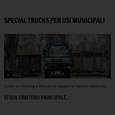
SPECIAL TRUCKS PER USI MUNICIPALI
01:11
Come un Unimog a Würzburg supporta i servizi cimiteriali.
«
co
SFIDA CIMITERO PRINCIPALE.
I