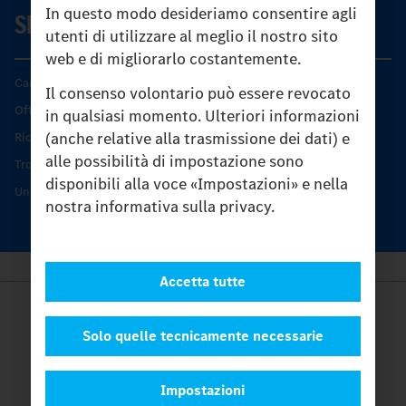
In questo modo desideriamo consentire agli
SERVIZIO
utenti di utilizzare al meglio il nostro sito
web e di migliorarlo costantemente.
Caratteristiche di prodotto
Il consenso volontario può essere revocato
Offerta di servizio Unimog
in qualsiasi momento. Ulteriori informazioni
(anche relative alla trasmissione dei dati) e
Ricambi originali
alle possibilità di impostazione sono
Trovare un partner
disponibili alla voce «Impostazioni» e nella
Unimog Service Days
nostra informativa sulla privacy.
Accetta tutte
Provider
Legal Notice
Solo quelle tecnicamente necessarie
Contatto
Cookies
Impostazioni
Protezione dati