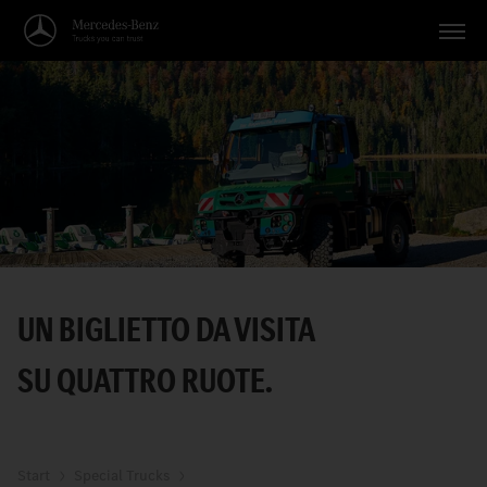
Veicoli
Applicazioni
Temi
Servizio
Ricerca
UN BIGLIETTO DA VISITA
Italiano
SU QUATTRO RUOTE.
Start
Special Trucks