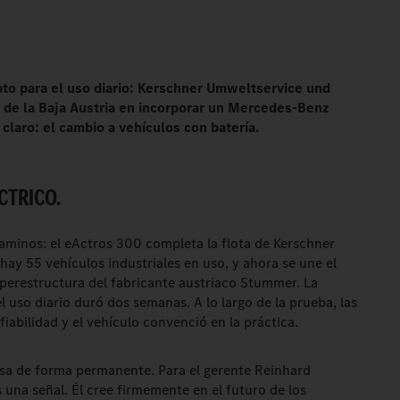
apto para el uso diario: Kerschner Umweltservice und
 de la Baja Austria en incorporar un Mercedes-Benz
 claro: el cambio a vehículos con batería.
ÉCTRICO.
aminos: el eActros 300 completa la flota de Kerschner
ay 55 vehículos industriales en uso, y ahora se une el
uperestructura del fabricante austriaco Stummer. La
 uso diario duró dos semanas. A lo largo de la prueba, las
iabilidad y el vehículo convenció en la práctica.
resa de forma permanente. Para el gerente Reinhard
 una señal. Él cree firmemente en el futuro de los