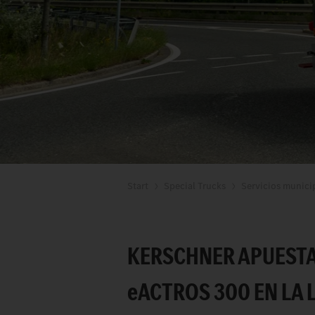
Start
Special Trucks
Servicios munici
KERSCHNER APUESTA
e
ACTROS 300 EN LA 