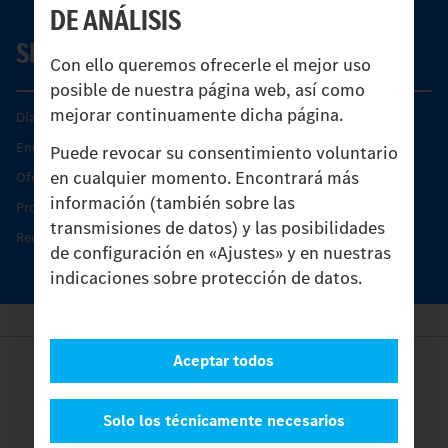
DE ANÁLISIS
SERVICIO
Con ello queremos ofrecerle el mejor uso
posible de nuestra página web, así como
mejorar continuamente dicha página.
Días de Servicio del Unimog
Encontrar un socio
Puede revocar su consentimiento voluntario
en cualquier momento. Encontrará más
Oferta de servicio del Unimog
información (también sobre las
Productos de piezas y servicio
transmisiones de datos) y las posibilidades
Recambios originales
de configuración en «Ajustes» y en nuestras
indicaciones sobre protección de datos.
Aceptar todos
Provider
Legal Notice
Contacto
Solo los técnicamente necesarios
Cookies