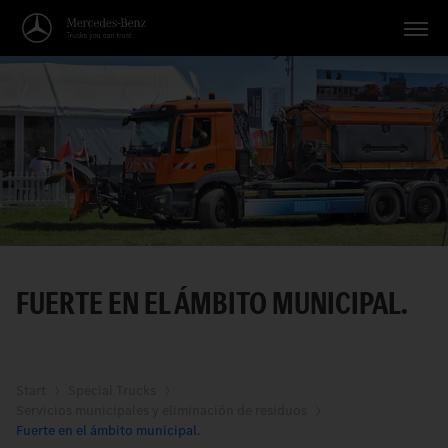
Vehículos
Aplicaciones
Temas
Servicio
Búsqueda
FUERTE EN EL ÁMBITO MUNICIPAL.
Español
Start
Special Trucks
Servicios municipales y eliminación de residuos
Fuerte en el ámbito municipal.