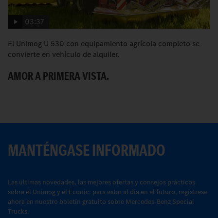
03:37
El Unimog U 530 con equipamiento agrícola completo se
El
convierte en vehículo de alquiler.
ag
AMOR A PRIMERA VISTA.
N
MANTÉNGASE INFORMADO
Las últimas novedades, las mejores ofertas y consejos prácticos
sobre el Unimog y el Econic: para estar al día en el futuro, regístrese
ahora en nuestro boletín gratuito sobre Mercedes-Benz Special
Trucks.