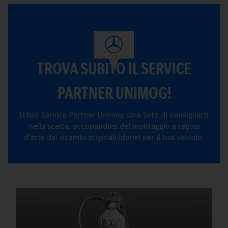
TROVA SUBITO IL SERVICE
PARTNER UNIMOG!
Il tuo Service Partner Unimog sarà lieto di consigliarti
nella scelta, occupandosi del montaggio a regola
d'arte dei ricambi originali idonei per il tuo veicolo.