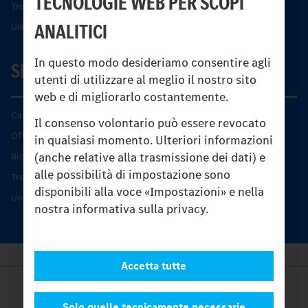
TECNOLOGIE WEB PER SCOPI
Trovare un partner
ANALITICI
UNI-TOUCH®
In questo modo desideriamo consentire agli
SERVIZIO
utenti di utilizzare al meglio il nostro sito
web e di migliorarlo costantemente.
Caratteristiche di prodotto
Il consenso volontario può essere revocato
Offerta di servizio Unimog
in qualsiasi momento. Ulteriori informazioni
(anche relative alla trasmissione dei dati) e
Ricambi originali
alle possibilità di impostazione sono
Trovare un partner
disponibili alla voce «Impostazioni» e nella
Unimog Service Days
nostra informativa sulla privacy.
Accetta tutte
Provider
Legal Notice
Solo quelle tecnicamente necessarie