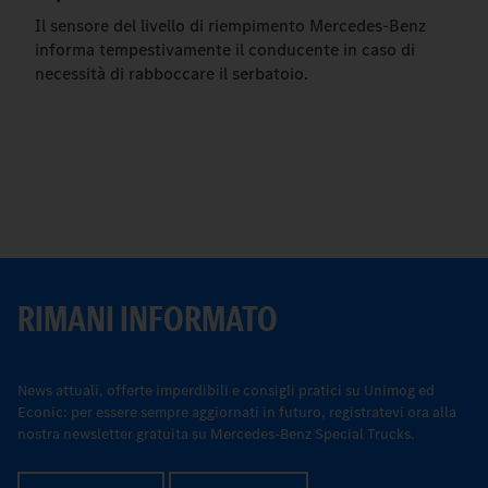
Il sensore del livello di riempimento Mercedes-Benz
informa tempestivamente il conducente in caso di
necessità di rabboccare il serbatoio.
RIMANI INFORMATO
News attuali, offerte imperdibili e consigli pratici su Unimog ed
Econic: per essere sempre aggiornati in futuro, registratevi ora alla
nostra newsletter gratuita su Mercedes-Benz Special Trucks.