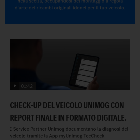
nella scelta, occupandosi del montaggio a regola
d'arte dei ricambi originali idonei per il tuo veicolo.
01:42
CHECK-UP DEL VEICOLO UNIMOG CON
REPORT FINALE IN FORMATO DIGITALE.
I Service Partner Unimog documentano la diagnosi del
veicolo tramite la App myUnimog TecCheck.