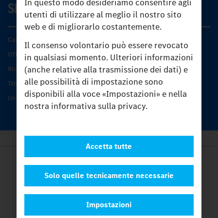
In questo modo desideriamo consentire agli
SERVIZIO
utenti di utilizzare al meglio il nostro sito
web e di migliorarlo costantemente.
Caratteristiche di prodotto
Il consenso volontario può essere revocato
Offerta di servizio Unimog
in qualsiasi momento. Ulteriori informazioni
(anche relative alla trasmissione dei dati) e
Ricambi originali
alle possibilità di impostazione sono
Trovare un partner
disponibili alla voce «Impostazioni» e nella
Unimog Service Days
nostra informativa sulla privacy.
Accetta tutte
Provider
Legal Notice
Solo quelle tecnicamente necessarie
Contatto
Cookies
Impostazioni
Protezione dati
Impostazioni