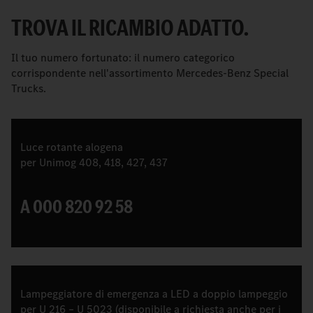
TROVA IL RICAMBIO ADATTO.
Il tuo numero fortunato: il numero categorico
corrispondente nell'assortimento Mercedes-Benz Special
Trucks.
Luce rotante alogena
per Unimog 408, 418, 427, 437
A 000 820 92 58
Lampeggiatore di emergenza a LED a doppio lampeggio
per U 216 – U 5023 (disponibile a richiesta anche per i