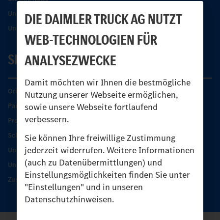
Unimog Partner-Portal
DIE DAIMLER TRUCK AG NUTZT
Unimog Sicherheit
WEB-TECHNOLOGIEN FÜR
SERVICE
ANALYSEZWECKE
Damit möchten wir Ihnen die bestmögliche
Original-Teile
Nutzung unserer Webseite ermöglichen,
sowie unsere Webseite fortlaufend
Partner finden
verbessern.
Produkt-Highlights
Schutz und Werterhalt
Sie können Ihre freiwillige Zustimmung
jederzeit widerrufen. Weitere Informationen
Unimog Serviceangebot
(auch zu Datenübermittlungen) und
Unimog Servicetage
Einstellungsmöglichkeiten finden Sie unter
Zusatzleistungen
"Einstellungen" und in unseren
Datenschutzhinweisen.