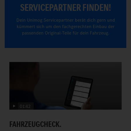
SERVICEPARTNER FINDEN!
Dein Unimog Servicepartner berät dich gern und
kümmert sich um den fachgerechten Einbau der
passenden Original-Teile für dein Fahrzeug.
01:42
FAHRZEUGCHECK.