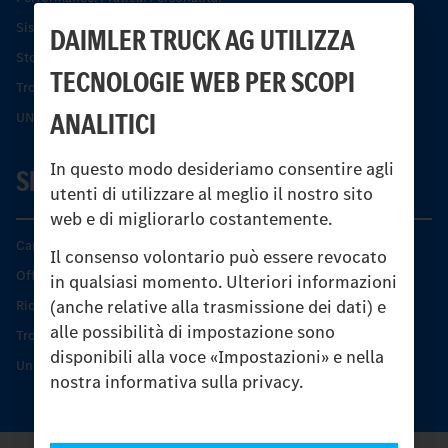
Sistemi di assistenza alla guida e di sicurezza
DAIMLER TRUCK AG UTILIZZA
Storia dell’Unimog
TECNOLOGIE WEB PER SCOPI
Trovare un partner
ANALITICI
UNI-TOUCH®
In questo modo desideriamo consentire agli
SERVIZIO
utenti di utilizzare al meglio il nostro sito
web e di migliorarlo costantemente.
Caratteristiche di prodotto
Il consenso volontario può essere revocato
Offerta di servizio Unimog
in qualsiasi momento. Ulteriori informazioni
(anche relative alla trasmissione dei dati) e
Ricambi originali
alle possibilità di impostazione sono
Trovare un partner
disponibili alla voce «Impostazioni» e nella
Unimog Service Days
nostra informativa sulla privacy.