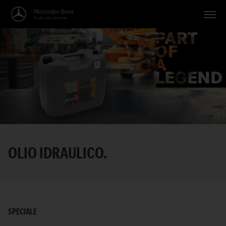
Veicoli
Applicazioni
Temi
Servizio
Ricerca
OLIO IDRAULICO.
Italiano
SPECIALE