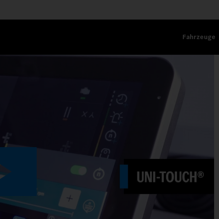
Fahrzeuge
ION.
Play
Video