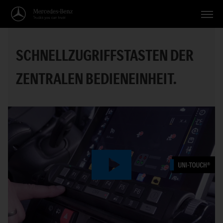
Fahrzeuge
SCHNELLZUGRIFFSTASTEN DER
Anwendungen
ZENTRALEN BEDIENEINHEIT.
Themen
Service
Suche
Deutsch
Play
Video