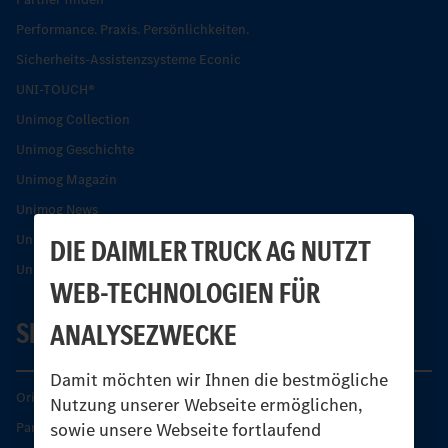
Performance. Praxis. Persönlichkeiten.
Sicherheits-Assistenzsysteme Econic
UNI-TOUCH®
Unimog Collection
Unimog Geschichte
Unimog Magazin
Unimog News
Unimog Partner-Portal
DIE DAIMLER TRUCK AG NUTZT
Unimog Sicherheit
WEB-TECHNOLOGIEN FÜR
SERVICE
ANALYSEZWECKE
Damit möchten wir Ihnen die bestmögliche
Original-Teile
Nutzung unserer Webseite ermöglichen,
sowie unsere Webseite fortlaufend
Partner finden