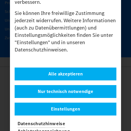
verbessern.
Produkt-Highlights
Schutz und Werterhalt
Sie können Ihre freiwillige Zustimmung
jederzeit widerrufen. Weitere Informationen
Unimog Serviceangebot
(auch zu Datenübermittlungen) und
Unimog Servicetage
Einstellungsmöglichkeiten finden Sie unter
Zusatzleistungen
"Einstellungen" und in unseren
Datenschutzhinweisen.
Alle akzeptieren
Anbieter
Rechtliche Hinweise
Kontakt
Nur technisch notwendige
Cookies
Datenschutz
Einstellungen
Einstellungen
© 2026 Daimler Truck AG. Alle Rechte vorbehalten.
und
Datenschutzhinweise
Mercedes-Benz sind Marken der
Mercedes-Benz Group AG.