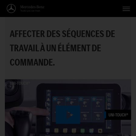
Véhicules
AFFECTER DES SÉQUENCES DE
Applications
TRAVAIL À UN ÉLÉMENT DE
Thèmes
COMMANDE.
Service
Recherche
Français
Play
Video