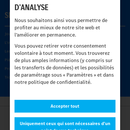
D’ANALYSE
SERVICE
Nous souhaitons ainsi vous permettre de
profiter au mieux de notre site web et
Journées diagnostic Technique S.A.V Unimog
l’améliorer en permanence.
L'offre de services Unimog
Vous pouvez retirer votre consentement
Les produits phares
volontaire à tout moment. Vous trouverez
de plus amples informations (y compris sur
Pièces d’origine
les transferts de données) et les possibilités
Protection et maintien de la valeur
de paramétrage sous « Paramètres » et dans
Trouver un partenaire
notre politique de confidentialité.
Accepter tout
Provider
Legal Notice
Uniquement ceux qui sont nécessaires d’un
Contact