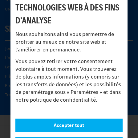
TECHNOLOGIES WEB À DES FINS
UNI-TOUCH®
D’ANALYSE
SERVICE
Nous souhaitons ainsi vous permettre de
profiter au mieux de notre site web et
Journées diagnostic Technique S.A.V Unimog
l’améliorer en permanence.
L'offre de services Unimog
Vous pouvez retirer votre consentement
Les produits phares
volontaire à tout moment. Vous trouverez
de plus amples informations (y compris sur
Pièces d’origine
les transferts de données) et les possibilités
Protection et maintien de la valeur
de paramétrage sous « Paramètres » et dans
Trouver un partenaire
notre politique de confidentialité.
Accepter tout
Provider