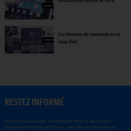
Utilisation de la prise de force.
Les éléments de commande en un
coup d'œil.
RESTEZ INFORMÉ
Les dernières nouvelles, les meilleures offres et des conseils
pratiques sur l'Unimog et l'Econic : pour être sûr d'être tenu au