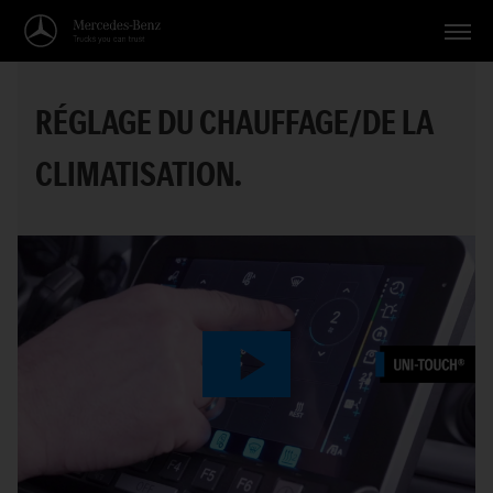
Véhicules
RÉGLAGE DU CHAUFFAGE/DE LA
Applications
CLIMATISATION.
Thèmes
Service
Recherche
Français
Play
Video