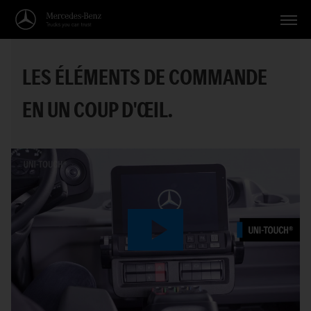
Véhicules
LES ÉLÉMENTS DE COMMANDE
Applications
EN UN COUP D'ŒIL.
Thèmes
Service
Recherche
Français
Play
Video