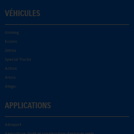
VÉHICULES
Unimog
Econic
Zetros
Special Trucks
Actros
Arocs.
Atego.
APPLICATIONS
Aéroport
Agriculture, forêt et construction d'espaces verts