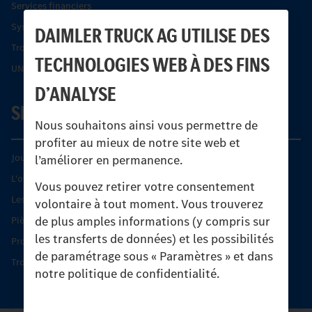
Services financiers
Systèmes de sécurité Econic
DAIMLER TRUCK AG UTILISE DES
Trouver un partenaire
TECHNOLOGIES WEB À DES FINS
UNI-TOUCH®
D’ANALYSE
SERVICE
Nous souhaitons ainsi vous permettre de
profiter au mieux de notre site web et
Journées diagnostic Technique S.A.V Unimog
l’améliorer en permanence.
L'offre de services Unimog
Vous pouvez retirer votre consentement
Les produits phares
volontaire à tout moment. Vous trouverez
de plus amples informations (y compris sur
Pièces d’origine
les transferts de données) et les possibilités
Protection et maintien de la valeur
de paramétrage sous « Paramètres » et dans
Trouver un partenaire
notre politique de confidentialité.