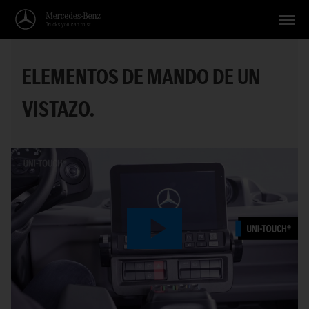
Vehículos
ELEMENTOS DE MANDO DE UN
Aplicaciones
VISTAZO.
Temas
Servicio
Búsqueda
Español
Play
Video