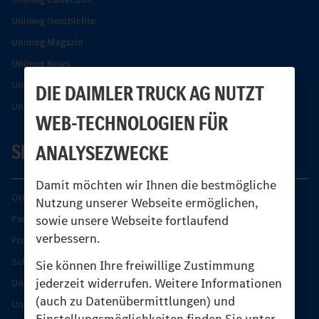
Unimog Geschichte
Unimog Magazin
Unimog News
Unimog Partner-Portal
DIE DAIMLER TRUCK AG NUTZT
Unimog Sicherheit
WEB-TECHNOLOGIEN FÜR
SERVICE
ANALYSEZWECKE
Damit möchten wir Ihnen die bestmögliche
Original-Teile
Nutzung unserer Webseite ermöglichen,
sowie unsere Webseite fortlaufend
Partner finden
verbessern.
Produkt-Highlights
Schutz und Werterhalt
Sie können Ihre freiwillige Zustimmung
jederzeit widerrufen. Weitere Informationen
Unimog Serviceangebot
(auch zu Datenübermittlungen) und
Unimog Servicetage