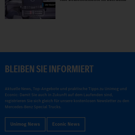
BLEIBEN SIE INFORMIERT
Aktuelle News, Top-Angebote und praktische Tipps zu Unimog und
Econic: Damit Sie auch in Zukunft auf dem Laufenden sind,
registrieren Sie sich gleich für unsere kostenlosen Newsletter zu den
Mercedes-Benz Special Trucks.
Unimog News
Econic News