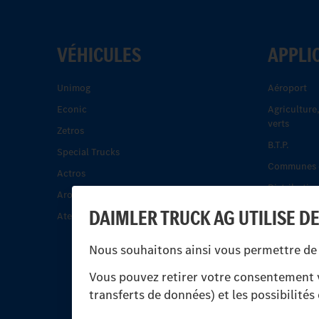
VÉHICULES
APPLI
Unimog
Aéroport
Econic
Agriculture
verts
Zetros
B.T.P.
Special Trucks
Communes e
Actros
Distribution
Arocs.
Énergie
DAIMLER TRUCK AG UTILISE D
Atego.
Les camping
Nous souhaitons ainsi vous permettre de 
Pompiers et
Rail-route
Vous pouvez retirer votre consentement v
transferts de données) et les possibilité