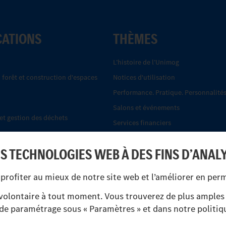
CATIONS
THÈMES
L’histoire de l’Unimog
, forêt et construction d'espaces
Notices d'utilisation
Performance. Pratique. Personnalités
Salons et événements
t gestion des déchets
Services financiers
.
Systèmes de sécurité Econic
ES TECHNOLOGIES WEB À DES FINS D’ANAL
Trouver un partenaire
-cars tout-terrain
UNI-TOUCH®
profiter au mieux de notre site web et l’améliorer en pe
 protection civile
olontaire à tout moment. Vous trouverez de plus amples 
s de paramétrage sous « Paramètres » et dans notre politiqu