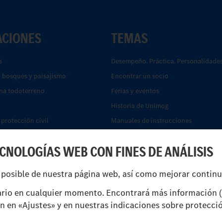
ACIONES
TEMAS
s
Desempeño. Práctica. Personalidades
, bosques y paisajismo
Encontrar un socio
na todoterreno
Ferias y eventos
Historia de Unimog
protección civil
Manuales de instrucciones
ón
Servicios financieros
ECNOLOGÍAS WEB CON FINES DE ANÁLISIS
Sistemas de asistencia de seguridad
unicipales y eliminación de
UNI-TOUCH®
 posible de nuestra página web, así como mejorar contin
reparto
rio en cualquier momento. Encontrará más información (
ón en «Ajustes» y en nuestras indicaciones sobre protecci