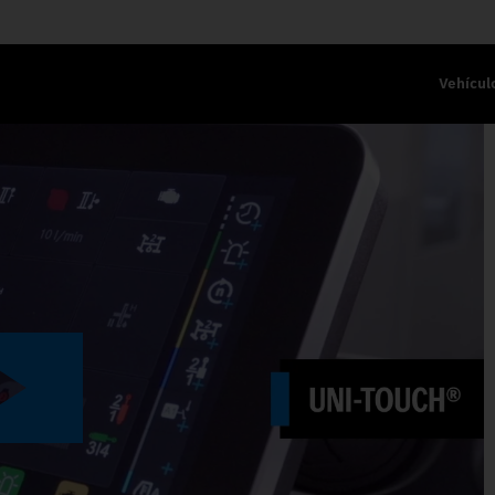
Vehícul
CO DE TRABAJO II.
Play
Video