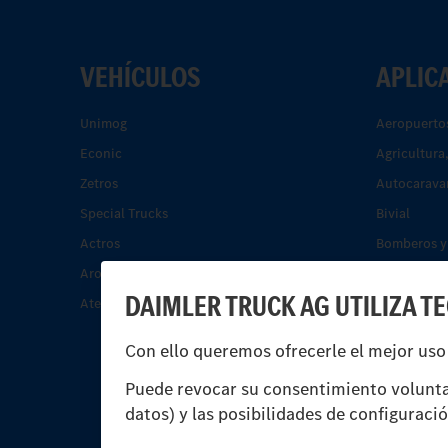
VEHÍCULOS
APLIC
Unimog
Aeropuerto
Econic
Agricultura
Zetros
Autocarava
Special Trucks
Bivial
Actros
Bomberos y 
Arocs.
Construcci
DAIMLER TRUCK AG UTILIZA T
Atego.
Energía
Servicios m
Con ello queremos ofrecerle el mejor uso
residuos
Tráfico de 
Puede revocar su consentimiento volunta
datos) y las posibilidades de configuraci