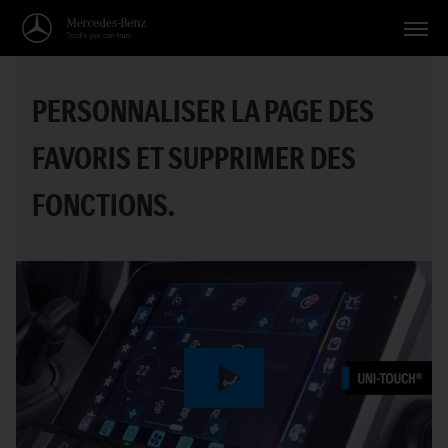
Véhicules
PERSONNALISER LA PAGE DES
Applications
FAVORIS ET SUPPRIMER DES
Thèmes
FONCTIONS.
Service
Recherche
Français
Play
Video