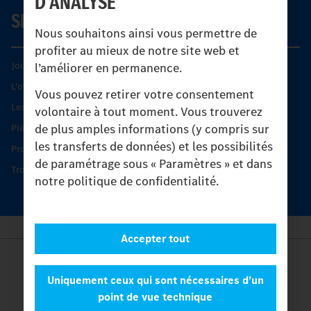
D’ANALYSE
SERVICE
Nous souhaitons ainsi vous permettre de
profiter au mieux de notre site web et
Journées diagnostic Technique S.A.V Unimog
l’améliorer en permanence.
L'offre de services Unimog
Vous pouvez retirer votre consentement
Les produits phares
volontaire à tout moment. Vous trouverez
de plus amples informations (y compris sur
Pièces d’origine
les transferts de données) et les possibilités
Protection et maintien de la valeur
de paramétrage sous « Paramètres » et dans
Trouver un partenaire
notre politique de confidentialité.
Accepter tout
Provider
Legal Notice
Uniquement ceux qui sont nécessaires d’un
Contact
point de vue technique
Cookies