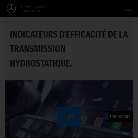
Véhicules
INDICATEURS D'EFFICACITÉ DE LA
Applications
TRANSMISSION
Thèmes
HYDROSTATIQUE.
Service
Recherche
Français
Play
Video