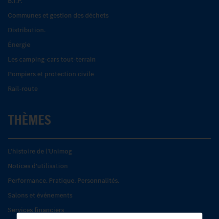
B.T.P.
Communes et gestion des déchets
Distribution.
Énergie
Les camping-cars tout-terrain
Pompiers et protection civile
Rail-route
THÈMES
L’histoire de l’Unimog
Notices d'utilisation
Performance. Pratique. Personnalités.
Salons et événements
Services financiers