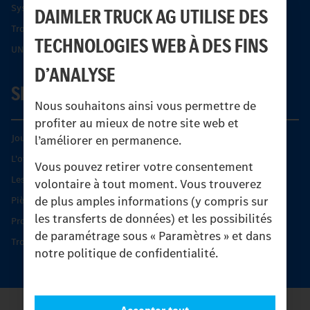
Systèmes de sécurité Econic
DAIMLER TRUCK AG UTILISE DES
Trouver un partenaire
TECHNOLOGIES WEB À DES FINS
UNI-TOUCH®
D’ANALYSE
SERVICE
Nous souhaitons ainsi vous permettre de
profiter au mieux de notre site web et
Journées diagnostic Technique S.A.V Unimog
l’améliorer en permanence.
L'offre de services Unimog
Vous pouvez retirer votre consentement
Les produits phares
volontaire à tout moment. Vous trouverez
de plus amples informations (y compris sur
Pièces d’origine
les transferts de données) et les possibilités
Protection et maintien de la valeur
de paramétrage sous « Paramètres » et dans
Trouver un partenaire
notre politique de confidentialité.