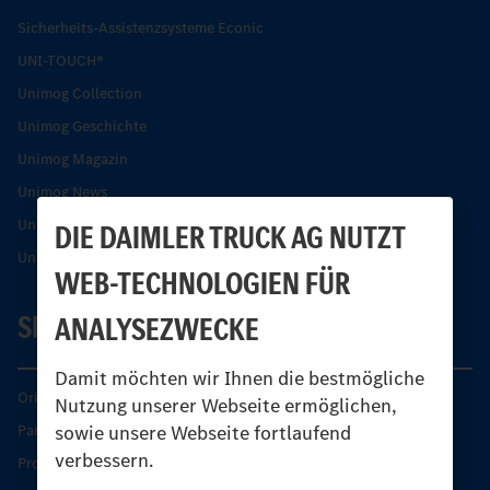
Sicherheits-Assistenzsysteme Econic
UNI-TOUCH®
Unimog Collection
Unimog Geschichte
Unimog Magazin
Unimog News
Unimog Partner-Portal
DIE DAIMLER TRUCK AG NUTZT
Unimog Sicherheit
WEB-TECHNOLOGIEN FÜR
SERVICE
ANALYSEZWECKE
Damit möchten wir Ihnen die bestmögliche
Original-Teile
Nutzung unserer Webseite ermöglichen,
sowie unsere Webseite fortlaufend
Partner finden
verbessern.
Produkt-Highlights