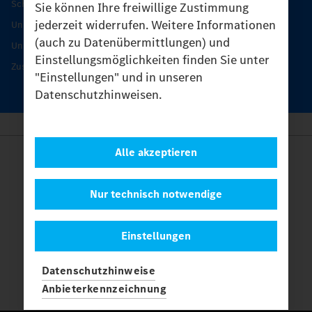
Schutz und Werterhalt
Sie können Ihre freiwillige Zustimmung
jederzeit widerrufen. Weitere Informationen
Unimog Serviceangebot
(auch zu Datenübermittlungen) und
Unimog Servicetage
Einstellungsmöglichkeiten finden Sie unter
Zusatzleistungen
"Einstellungen" und in unseren
Datenschutzhinweisen.
Alle akzeptieren
Anbieter
Rechtliche Hinweise
Kontakt
Nur technisch notwendige
Cookies
Datenschutz
Einstellungen
Einstellungen
© 2026 Daimler Truck AG. Alle Rechte vorbehalten.
und
Datenschutzhinweise
Mercedes-Benz sind Marken der
Mercedes-Benz Group AG.
Anbieterkennzeichnung