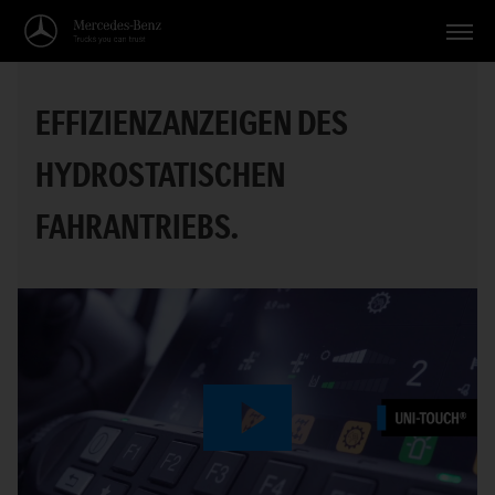
Fahrzeuge
EFFIZIENZANZEIGEN DES
Anwendungen
HYDROSTATISCHEN
Themen
FAHRANTRIEBS.
Service
Suche
Deutsch
Play
Video