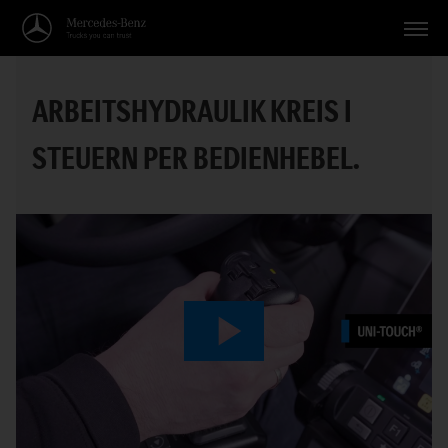
Fahrzeuge
ARBEITSHYDRAULIK KREIS I
Anwendungen
STEUERN PER BEDIENHEBEL.
Themen
Service
Suche
Deutsch
Play
Video