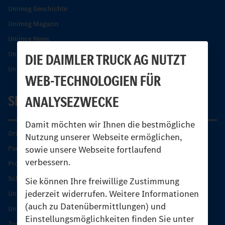
Unimog Geschichte
Unimog Magazin
Unimog News
Unimog Partner-Portal
DIE DAIMLER TRUCK AG NUTZT
Unimog Sicherheit
WEB-TECHNOLOGIEN FÜR
SERVICE
ANALYSEZWECKE
Damit möchten wir Ihnen die bestmögliche
Original-Teile
Nutzung unserer Webseite ermöglichen,
sowie unsere Webseite fortlaufend
Partner finden
verbessern.
Produkt-Highlights
Schutz und Werterhalt
Sie können Ihre freiwillige Zustimmung
jederzeit widerrufen. Weitere Informationen
Unimog Serviceangebot
(auch zu Datenübermittlungen) und
Unimog Servicetage
Einstellungsmöglichkeiten finden Sie unter
Zusatzleistungen