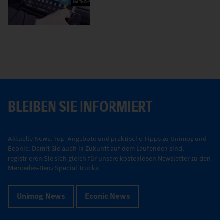
BLEIBEN SIE INFORMIERT
Aktuelle News, Top-Angebote und praktische Tipps zu Unimog und
Econic: Damit Sie auch in Zukunft auf dem Laufenden sind,
registrieren Sie sich gleich für unsere kostenlosen Newsletter zu den
Mercedes-Benz Special Trucks.
Unimog News
Econic News