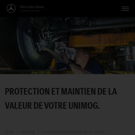
Véhicules
Applications
Thèmes
Service
Recherche
PROTECTION ET MAINTIEN DE LA
Français
VALEUR DE VOTRE UNIMOG.
Start
Unimog
Protection et maintien de la valeur