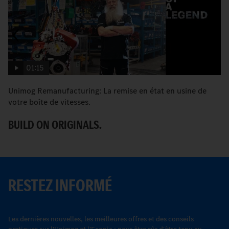
01:15
Unimog Remanufacturing: La remise en état en usine de
Co
votre boîte de vitesses.
p
BUILD ON ORIGINALS.
G
RESTEZ INFORMÉ
Les dernières nouvelles, les meilleures offres et des conseils