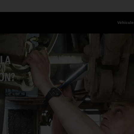
Véhicule
 LA
ON?