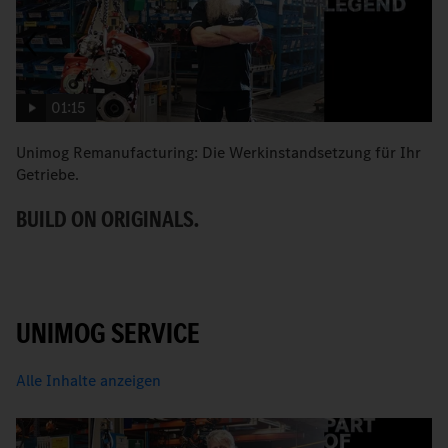
01:15
Unimog Remanufacturing: Die Werkinstandsetzung für Ihr
S
Getriebe.
U
BUILD ON ORIGINALS.
UNIMOG SERVICE
Alle Inhalte anzeigen