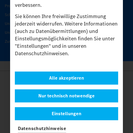
verbessern.
Produkt-Highlights
Schutz und Werterhalt
Sie können Ihre freiwillige Zustimmung
jederzeit widerrufen. Weitere Informationen
Unimog Serviceangebot
(auch zu Datenübermittlungen) und
Unimog Servicetage
Einstellungsmöglichkeiten finden Sie unter
Zusatzleistungen
"Einstellungen" und in unseren
Datenschutzhinweisen.
Alle akzeptieren
Anbieter
Rechtliche Hinweise
Kontakt
Nur technisch notwendige
Cookies
Datenschutz
Einstellungen
Einstellungen
© 2026 Daimler Truck AG. Alle Rechte vorbehalten.
und
Datenschutzhinweise
Mercedes-Benz sind Marken der
Mercedes-Benz Group AG.