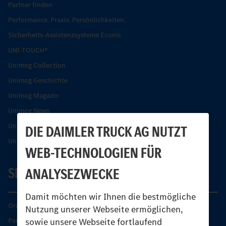
Partner finden
Performance. Praxis. Persönlichkeiten.
Sicherheits-Assistenzsysteme Econic
UNI-TOUCH®
Unimog Collection
Unimog Geschichte
Unimog Magazin
Unimog News
Unimog Partner-Portal
DIE DAIMLER TRUCK AG NUTZT
Unimog Sicherheit
WEB-TECHNOLOGIEN FÜR
SERVICE
ANALYSEZWECKE
Damit möchten wir Ihnen die bestmögliche
Original-Teile
Nutzung unserer Webseite ermöglichen,
sowie unsere Webseite fortlaufend
Partner finden