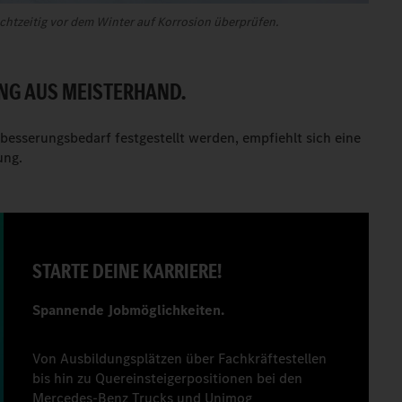
chtzeitig vor dem Winter auf Korrosion überprüfen.
G AUS MEISTERHAND.
esserungsbedarf festgestellt werden, empfiehlt sich eine
ung.
STARTE DEINE KARRIERE!
Spannende Jobmöglichkeiten.
Von Ausbildungsplätzen über Fachkräftestellen
bis hin zu Quereinsteigerpositionen bei den
Mercedes‑Benz Trucks und Unimog