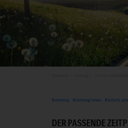
Startseite
Unimog
Schutz und Werter
unimog
unimog news
schutz und
DER PASSENDE ZEIT