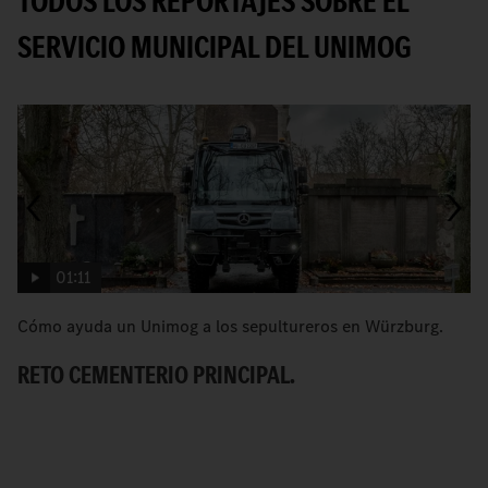
TODOS LOS REPORTAJES SOBRE EL
SERVICIO MUNICIPAL DEL UNIMOG
01:11
Cómo ayuda un Unimog a los sepultureros en Würzburg.
[
U
RETO CEMENTERIO PRINCIPAL.
E