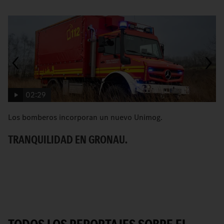
02:29
Los bomberos incorporan un nuevo Unimog.
C
TRANQUILIDAD EN GRONAU.
R