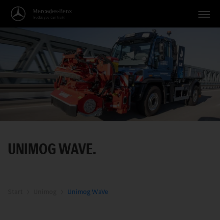
Vehículos
Aplicaciones
Temas
Servicio
Búsqueda
UNIMOG WAVE.
Español
Start
Unimog
Unimog WaVe