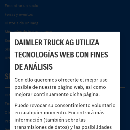
Encontrar un socio
Ferias y eventos
Historia de Unimog
Manuales de instrucciones
DAIMLER TRUCK AG UTILIZA
Servicios financieros
Sistemas de asistencia de seguridad Econic
TECNOLOGÍAS WEB CON FINES
UNI-TOUCH®
DE ANÁLISIS
SERVICIO
Con ello queremos ofrecerle el mejor uso
posible de nuestra página web, así como
mejorar continuamente dicha página.
Días de Servicio del Unimog
Encontrar un socio
Puede revocar su consentimiento voluntario
en cualquier momento. Encontrará más
Oferta de servicio del Unimog
información (también sobre las
Productos de piezas y servicio
transmisiones de datos) y las posibilidades
Recambios originales