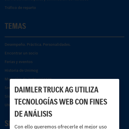
Tráfico de reparto
TEMAS
Desempeño. Práctica. Personalidades.
Encontrar un socio
Ferias y eventos
Historia de Unimog
Manuales de instrucciones
DAIMLER TRUCK AG UTILIZA
Servicios financieros
Sistemas de asistencia de seguridad Econic
TECNOLOGÍAS WEB CON FINES
UNI-TOUCH®
DE ANÁLISIS
SERVICIO
Con ello queremos ofrecerle el mejor uso