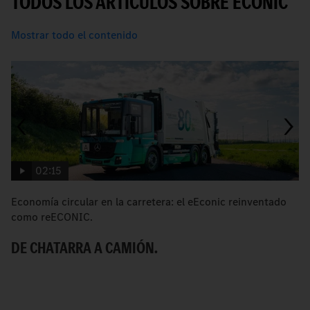
TODOS LOS ARTÍCULOS SOBRE ECONIC
Mostrar todo el contenido
02:15
Economía circular en la carretera: el eEconic reinventado
e
como reECONIC.
el
DE CHATARRA A CAMIÓN.
E
E
R