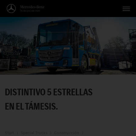
Vehículos
Aplicaciones
Temas
Servicio
Búsqueda
DISTINTIVO 5 ESTRELLAS
Español
EN EL TÁMESIS.
Start
Special Trucks
Construcción