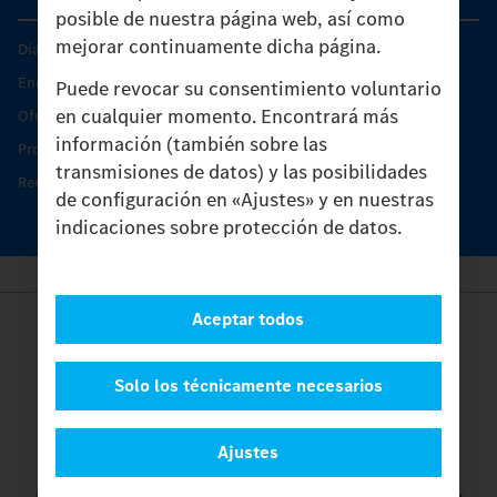
posible de nuestra página web, así como
mejorar continuamente dicha página.
Días de Servicio del Unimog
Encontrar un socio
Puede revocar su consentimiento voluntario
en cualquier momento. Encontrará más
Oferta de servicio del Unimog
información (también sobre las
Productos de piezas y servicio
transmisiones de datos) y las posibilidades
Recambios originales
de configuración en «Ajustes» y en nuestras
indicaciones sobre protección de datos.
Aceptar todos
Provider
Legal Notice
Contacto
Solo los técnicamente necesarios
Cookies
Protección de datos
Ajustes
Ajustes
© 2026 Daimler Truck AG. Reservados todos los derechos.
y