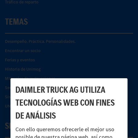
Tráfico de reparto
TEMAS
Desempeño. Práctica. Personalidades.
Encontrar un socio
Ferias y eventos
Historia de Unimog
Manuales de instrucciones
DAIMLER TRUCK AG UTILIZA
Servicios financieros
Sistemas de asistencia de seguridad Econic
TECNOLOGÍAS WEB CON FINES
UNI-TOUCH®
DE ANÁLISIS
SERVICIO
Con ello queremos ofrecerle el mejor uso
posible de nuestra página web, así como