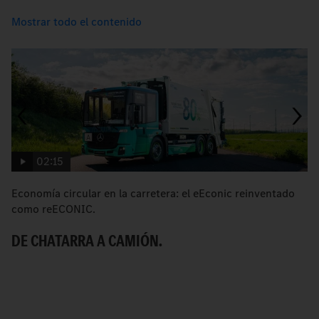
Mostrar todo el contenido
02:15
Economía circular en la carretera: el eEconic reinventado
e
como reECONIC.
el
DE CHATARRA A CAMIÓN.
E
E
R