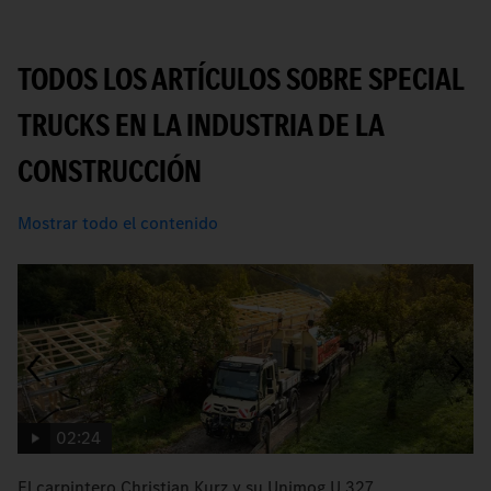
TODOS LOS ARTÍCULOS SOBRE SPECIAL
TRUCKS EN LA INDUSTRIA DE LA
CONSTRUCCIÓN
Mostrar todo el contenido
02:24
El carpintero Christian Kurz y su Unimog U 327.
E