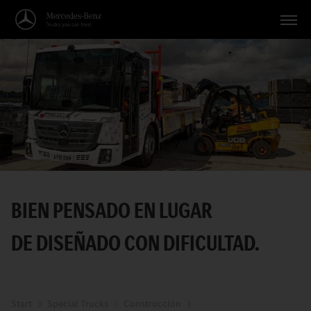
Vehículos
Aplicaciones
Temas
Servicio
Búsqueda
BIEN PENSADO EN LUGAR
Español
DE DISEÑADO CON DIFICULTAD.
Start
Special Trucks
Construcción