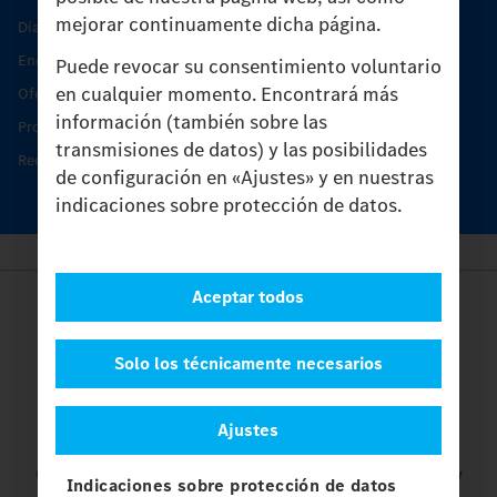
mejorar continuamente dicha página.
Días de Servicio del Unimog
Encontrar un socio
Puede revocar su consentimiento voluntario
en cualquier momento. Encontrará más
Oferta de servicio del Unimog
información (también sobre las
Productos de piezas y servicio
transmisiones de datos) y las posibilidades
Recambios originales
de configuración en «Ajustes» y en nuestras
indicaciones sobre protección de datos.
Aceptar todos
Provider
Legal Notice
Contacto
Solo los técnicamente necesarios
Cookies
Protección de datos
Ajustes
Ajustes
© 2026 Daimler Truck AG. Reservados todos los derechos.
y
Indicaciones sobre protección de datos
Mercedes-Benz son marcas de
Mercedes-Benz Group AG.