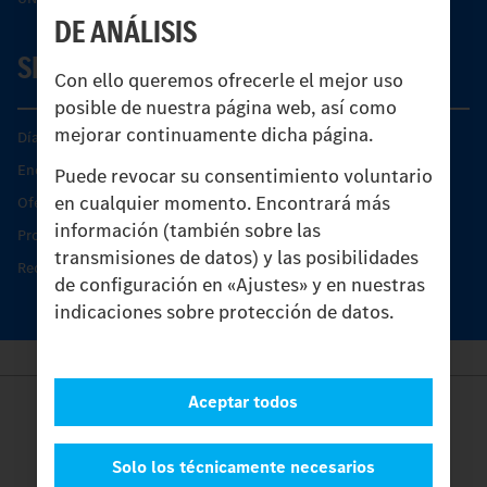
DE ANÁLISIS
SERVICIO
Con ello queremos ofrecerle el mejor uso
posible de nuestra página web, así como
mejorar continuamente dicha página.
Días de Servicio del Unimog
Encontrar un socio
Puede revocar su consentimiento voluntario
en cualquier momento. Encontrará más
Oferta de servicio del Unimog
información (también sobre las
Productos de piezas y servicio
transmisiones de datos) y las posibilidades
Recambios originales
de configuración en «Ajustes» y en nuestras
indicaciones sobre protección de datos.
Aceptar todos
Provider
Legal Notice
Contacto
Solo los técnicamente necesarios
Cookies