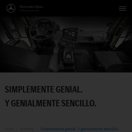
Vehículos
Aplicaciones
Temas
Servicio
Búsqueda
SIMPLEMENTE GENIAL.
Español
Y GENIALMENTE SENCILLO.
Start
Unimog
Simplemente genial. Y genialmente sencillo.