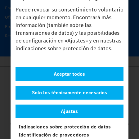
Encontrar un socio
Puede revocar su consentimiento voluntario
en cualquier momento. Encontrará más
Oferta de servicio del Unimog
información (también sobre las
Productos de piezas y servicio
transmisiones de datos) y las posibilidades
Recambios originales
de configuración en «Ajustes» y en nuestras
indicaciones sobre protección de datos.
Aceptar todos
Provider
Legal Notice
Contacto
Solo los técnicamente necesarios
Cookies
Protección de datos
Ajustes
Ajustes
© 2026 Daimler Truck AG. Reservados todos los derechos.
y
Indicaciones sobre protección de datos
Mercedes-Benz son marcas de
Mercedes-Benz Group AG.
Identificación de proveedores