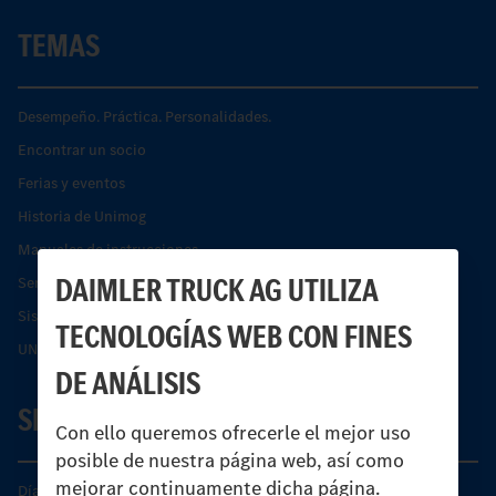
TEMAS
Desempeño. Práctica. Personalidades.
Encontrar un socio
Ferias y eventos
Historia de Unimog
Manuales de instrucciones
DAIMLER TRUCK AG UTILIZA
Servicios financieros
Sistemas de asistencia de seguridad Econic
TECNOLOGÍAS WEB CON FINES
UNI-TOUCH®
DE ANÁLISIS
SERVICIO
Con ello queremos ofrecerle el mejor uso
posible de nuestra página web, así como
mejorar continuamente dicha página.
Días de Servicio del Unimog