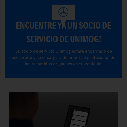
ENCUENTRE YA UN SOCIO DE
SERVICIO DE UNIMOG!
Su socio de servicio Unimog estará encantado de
asesorarle y se encargará del montaje profesional de
los recambios originales en su vehículo.