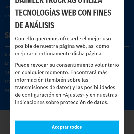
Sistemas de asistencia de seguridad Econic
TECNOLOGÍAS WEB CON FINES
UNI-TOUCH®
DE ANÁLISIS
SERVICIO
Con ello queremos ofrecerle el mejor uso
posible de nuestra página web, así como
mejorar continuamente dicha página.
Días de Servicio del Unimog
Encontrar un socio
Puede revocar su consentimiento voluntario
en cualquier momento. Encontrará más
Oferta de servicio del Unimog
información (también sobre las
Productos de piezas y servicio
transmisiones de datos) y las posibilidades
Recambios originales
de configuración en «Ajustes» y en nuestras
indicaciones sobre protección de datos.
Aceptar todos
Provider