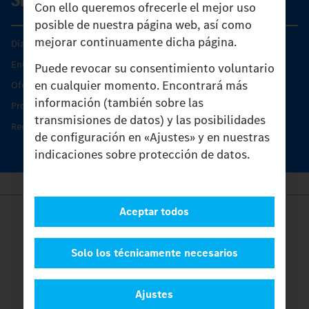
Con ello queremos ofrecerle el mejor uso
posible de nuestra página web, así como
mejorar continuamente dicha página.
Días de Servicio del Unimog
Encontrar un socio
Puede revocar su consentimiento voluntario
en cualquier momento. Encontrará más
Oferta de servicio del Unimog
información (también sobre las
Productos de piezas y servicio
transmisiones de datos) y las posibilidades
Recambios originales
de configuración en «Ajustes» y en nuestras
indicaciones sobre protección de datos.
Aceptar todos
Provider
Legal Notice
Contacto
Solo los técnicamente necesarios
Cookies
Protección de datos
Ajustes
Ajustes