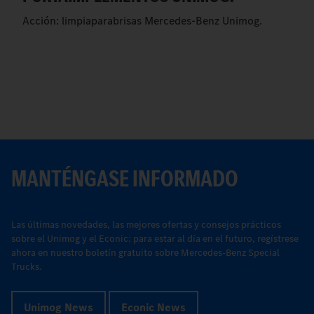
Acción: limpiaparabrisas Mercedes-Benz Unimog.
MANTÉNGASE INFORMADO
Las últimas novedades, las mejores ofertas y consejos prácticos
sobre el Unimog y el Econic: para estar al día en el futuro, regístrese
ahora en nuestro boletín gratuito sobre Mercedes-Benz Special
Trucks.
Unimog News
Econic News