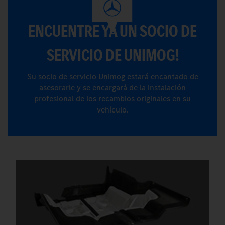
ENCUENTRE YA UN SOCIO DE
SERVICIO DE UNIMOG!
Su socio de servicio Unimog estará encantado de
asesorarle y se encargará de la instalación
profesional de los recambios originales en su
vehículo.