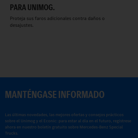
PARA UNIMOG.
Proteja sus faros adicionales contra daños o
desajustes.
MANTÉNGASE INFORMADO
Las últimas novedades, las mejores ofertas y consejos prácticos
sobre el Unimog y el Econic: para estar al día en el futuro, regístrese
ahora en nuestro boletín gratuito sobre Mercedes-Benz Special
Trucks.