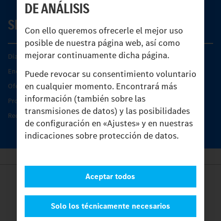
DE ANÁLISIS
SERVICIO
Con ello queremos ofrecerle el mejor uso
posible de nuestra página web, así como
mejorar continuamente dicha página.
Días de Servicio del Unimog
Encontrar un socio
Puede revocar su consentimiento voluntario
en cualquier momento. Encontrará más
Oferta de servicio del Unimog
información (también sobre las
Productos de piezas y servicio
transmisiones de datos) y las posibilidades
Recambios originales
de configuración en «Ajustes» y en nuestras
indicaciones sobre protección de datos.
Aceptar todos
Provider
Legal Notice
Contacto
Solo los técnicamente necesarios
Cookies