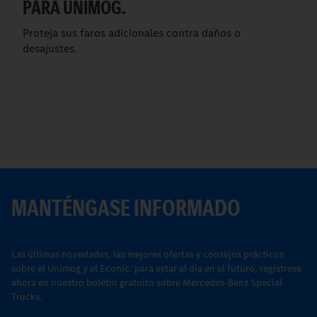
PARA UNIMOG.
Proteja sus faros adicionales contra daños o
desajustes.
MANTÉNGASE INFORMADO
Las últimas novedades, las mejores ofertas y consejos prácticos
sobre el Unimog y el Econic: para estar al día en el futuro, regístrese
ahora en nuestro boletín gratuito sobre Mercedes-Benz Special
Trucks.