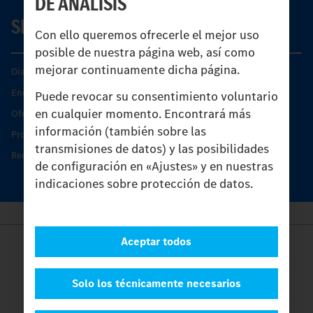
DE ANÁLISIS
SERVICIO
Con ello queremos ofrecerle el mejor uso
posible de nuestra página web, así como
mejorar continuamente dicha página.
Días de Servicio del Unimog
Encontrar un socio
Puede revocar su consentimiento voluntario
en cualquier momento. Encontrará más
Oferta de servicio del Unimog
información (también sobre las
Productos de piezas y servicio
transmisiones de datos) y las posibilidades
Recambios originales
de configuración en «Ajustes» y en nuestras
indicaciones sobre protección de datos.
Aceptar todos
Provider
Legal Notice
Contacto
Solo los técnicamente necesarios
Cookies
Protección de datos