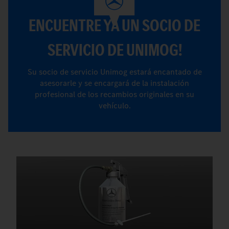
ENCUENTRE YA UN SOCIO DE
SERVICIO DE UNIMOG!
Su socio de servicio Unimog estará encantado de
asesorarle y se encargará de la instalación
profesional de los recambios originales en su
vehículo.