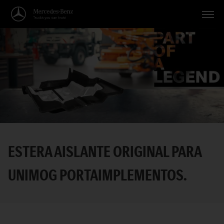
Vehículos
Aplicaciones
Temas
Servicio
Búsqueda
ESTERA AISLANTE ORIGINAL PARA
Español
UNIMOG PORTAIMPLEMENTOS.