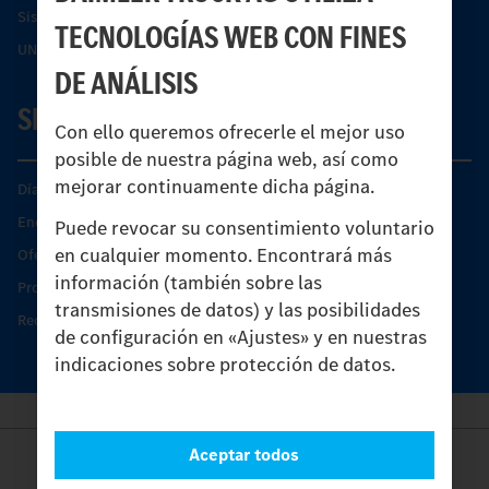
Sistemas de asistencia de seguridad Econic
TECNOLOGÍAS WEB CON FINES
UNI-TOUCH®
DE ANÁLISIS
SERVICIO
Con ello queremos ofrecerle el mejor uso
posible de nuestra página web, así como
mejorar continuamente dicha página.
Días de Servicio del Unimog
Encontrar un socio
Puede revocar su consentimiento voluntario
en cualquier momento. Encontrará más
Oferta de servicio del Unimog
información (también sobre las
Productos de piezas y servicio
transmisiones de datos) y las posibilidades
Recambios originales
de configuración en «Ajustes» y en nuestras
indicaciones sobre protección de datos.
Aceptar todos
Provider